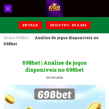
Skip
to
content
ENTRAR
REGISTRO - R$ 8.888
Home 698bet
-
Análise de jogos disponíveis no
698bet
698bet | Análise de jogos
disponíveis no 698bet
09/05/2026