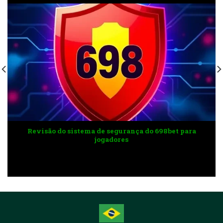
Revisão do sistema de segurança do 698bet para
jogadores