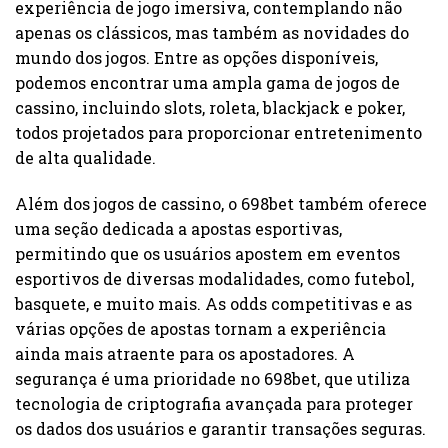
experiência de jogo imersiva, contemplando não
apenas os clássicos, mas também as novidades do
mundo dos jogos. Entre as opções disponíveis,
podemos encontrar uma ampla gama de jogos de
cassino, incluindo slots, roleta, blackjack e poker,
todos projetados para proporcionar entretenimento
de alta qualidade.
Além dos jogos de cassino, o 698bet também oferece
uma seção dedicada a apostas esportivas,
permitindo que os usuários apostem em eventos
esportivos de diversas modalidades, como futebol,
basquete, e muito mais. As odds competitivas e as
várias opções de apostas tornam a experiência
ainda mais atraente para os apostadores. A
segurança é uma prioridade no 698bet, que utiliza
tecnologia de criptografia avançada para proteger
os dados dos usuários e garantir transações seguras.