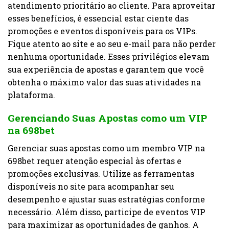
atendimento prioritário ao cliente. Para aproveitar
esses benefícios, é essencial estar ciente das
promoções e eventos disponíveis para os VIPs.
Fique atento ao site e ao seu e-mail para não perder
nenhuma oportunidade. Esses privilégios elevam
sua experiência de apostas e garantem que você
obtenha o máximo valor das suas atividades na
plataforma.
Gerenciando Suas Apostas como um VIP
na 698bet
Gerenciar suas apostas como um membro VIP na
698bet requer atenção especial às ofertas e
promoções exclusivas. Utilize as ferramentas
disponíveis no site para acompanhar seu
desempenho e ajustar suas estratégias conforme
necessário. Além disso, participe de eventos VIP
para maximizar as oportunidades de ganhos. A