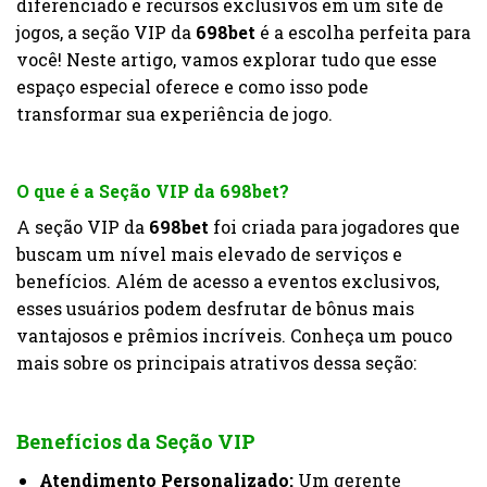
diferenciado e recursos exclusivos em um site de
jogos, a seção VIP da
698bet
é a escolha perfeita para
você! Neste artigo, vamos explorar tudo que esse
espaço especial oferece e como isso pode
transformar sua experiência de jogo.
O que é a Seção VIP da 698bet?
A seção VIP da
698bet
foi criada para jogadores que
buscam um nível mais elevado de serviços e
benefícios. Além de acesso a eventos exclusivos,
esses usuários podem desfrutar de bônus mais
vantajosos e prêmios incríveis. Conheça um pouco
mais sobre os principais atrativos dessa seção:
Benefícios da Seção VIP
Atendimento Personalizado:
Um gerente