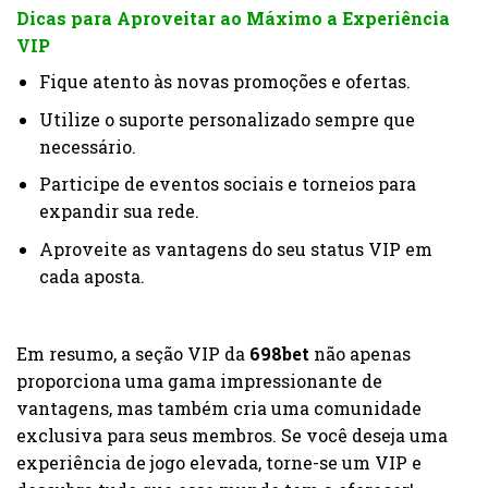
Dicas para Aproveitar ao Máximo a Experiência
VIP
Fique atento às novas promoções e ofertas.
Utilize o suporte personalizado sempre que
necessário.
Participe de eventos sociais e torneios para
expandir sua rede.
Aproveite as vantagens do seu status VIP em
cada aposta.
Em resumo, a seção VIP da
698bet
não apenas
proporciona uma gama impressionante de
vantagens, mas também cria uma comunidade
exclusiva para seus membros. Se você deseja uma
experiência de jogo elevada, torne-se um VIP e