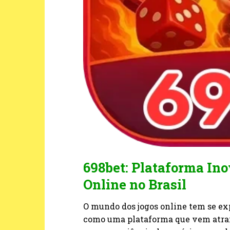
698bet: Plataforma In
Online no Brasil
O mundo dos jogos online tem se ex
como uma plataforma que vem atrain