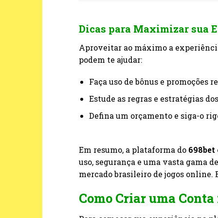
Dicas para Maximizar sua E
Aproveitar ao máximo a experiênc
podem te ajudar:
Faça uso de bônus e promoções r
Estude as regras e estratégias dos
Defina um orçamento e siga-o rig
Em resumo, a plataforma do
698bet
uso, segurança e uma vasta gama de
mercado brasileiro de jogos online.
Como Criar uma Conta 