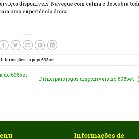
 serviços disponíveis. Navegue com calma e descubra tod
 para uma experiência única.
Informações do jogo 698bet
a do 698bet
Principais jogos disponíveis no 698bet
enu
Informações de