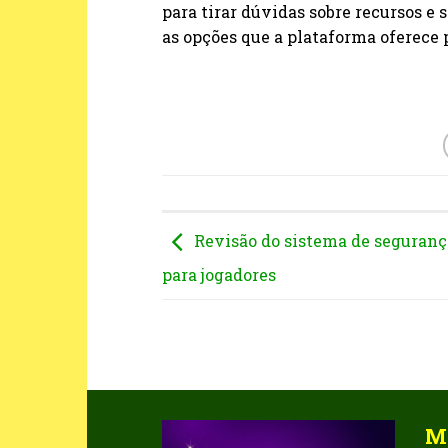
para tirar dúvidas sobre recursos e
as opções que a plataforma oferece
Revisão do sistema de seguranç
para jogadores
M