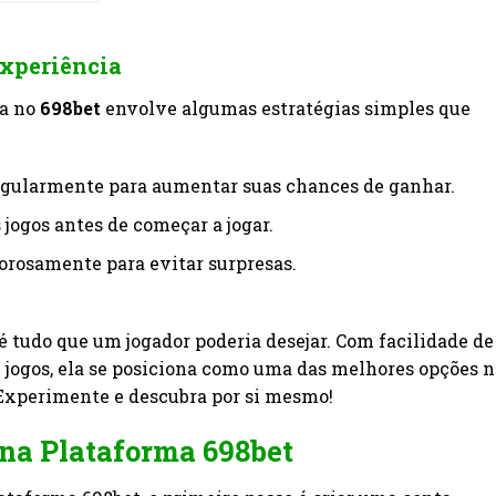
xperiência
ia no
698bet
envolve algumas estratégias simples que
egularmente para aumentar suas chances de ganhar.
 jogos antes de começar a jogar.
orosamente para evitar surpresas.
é tudo que um jogador poderia desejar. Com facilidade de
 jogos, ela se posiciona como uma das melhores opções n
 Experimente e descubra por si mesmo!
na Plataforma 698bet